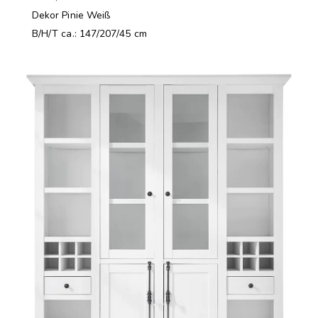
Dekor Pinie Weiß
B/H/T ca.: 147/207/45 cm