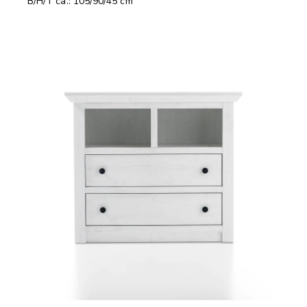
B/H/T ca.: 105/90/45 cm