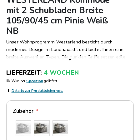
WESTERLAND Kommode
Anfang
mit 2 Schubladen Breite
der
105/90/45 cm Pinie Weiß
Bildergalerie
springen
NB
Unser Wohnprogramm Westerland besticht durch
modernes Design im Landhausstil und bietet Ihnen eine
breite Auswahl an Typen. Die dunklen Griffe setzen edle
..
..
Akzente und auch die ausgefallenen Riegel verleihen dieser
LIEFERZEIT
4 WOCHEN
Serie einen besonderen Charme. Alle Möbel werden
individuell neu nach Kundenspezifikation gefertigt. Gerne
Wird per
Spedition
geliefert
erstellen wir Ihnen ein individuelles Angebot.
Details zur Produktsicherheit.
Zubehör