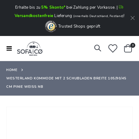
Erhalte bis zu
5% Skonto*
bei Zahlung per Vorkasse. |
Versandkostenfreie
Lieferung
!
(innerhalb Deutschland, Festland)
Trusted Shops geprüft
Art
0
Navigation
Ware
umschalten
HOME
WESTERLAND KOMMODE MIT 2 SCHUBLADEN BREITE 105/90/45
CM PINIE WEISS NB
Zum
Ende
der
Bildergalerie