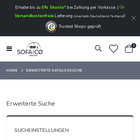
Erhalte bis zu
5% Skonto*
bei Zahlung per Vorkasse. |
Versandkostenfreie
Lieferung
!
(innerhalb Deutschland, Festland)
Trusted Shops geprüft
Art
0
Navigation
Ware
umschalten
HOME
ERWEITERTE KATALOGSUCHE
Erweiterte Suche
SUCHEINSTELLUNGEN