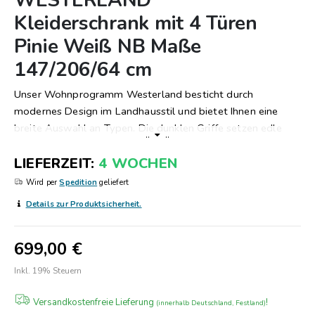
WESTERLAND
Anfang
Kleiderschrank mit 4 Türen
der
Pinie Weiß NB Maße
Bildergalerie
springen
147/206/64 cm
Unser Wohnprogramm Westerland besticht durch
modernes Design im Landhausstil und bietet Ihnen eine
breite Auswahl an Typen. Die dunklen Griffe setzen edle
..
..
Akzente und auch die ausgefallenen Riegel verleihen dieser
LIEFERZEIT
4 WOCHEN
Serie einen besonderen Charme. Alle Möbel werden
individuell neu nach Kundenspezifikation gefertigt. Gerne
Wird per
Spedition
geliefert
erstellen wir Ihnen ein individuelles Angebot.
Details zur Produktsicherheit.
699,00 €
Inkl. 19% Steuern
Versandkostenfreie Lieferung
!
(innerhalb Deutschland, Festland)