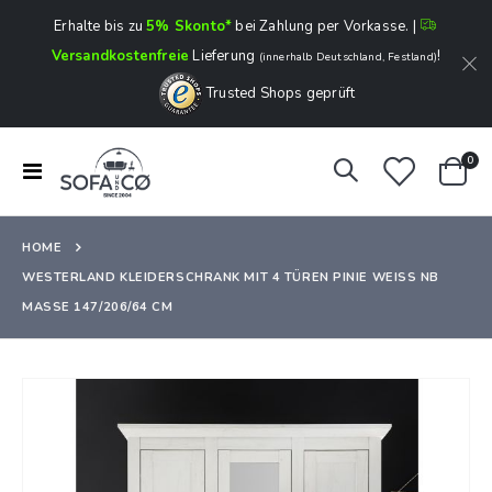
Erhalte bis zu
5% Skonto*
bei Zahlung per Vorkasse. |
Versandkostenfreie
Lieferung
!
(innerhalb Deutschland, Festland)
Trusted Shops geprüft
Art
0
Navigation
Ware
umschalten
HOME
WESTERLAND KLEIDERSCHRANK MIT 4 TÜREN PINIE WEISS NB M
ASSE 147/206/64 CM
Zum
Ende
der
Bildergalerie