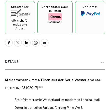
Skonto*
bei:
Zahle
später oder
Zahle mit:
in Raten
gilt nicht für
reduzierte
Artikel
DETAILS
Kleiderschrank mit 4 Türen aus der Serie Westerland
016
-
(23102017)***
6P PX 20 84
Schlafzimmerserie Westerland im modernen Landhausstil
Dekor in der edlen Farbausführung Pinie Weiß