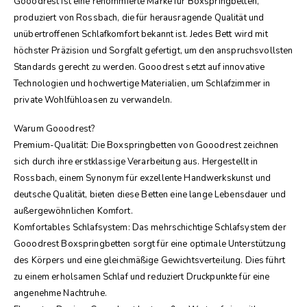
Gooodrest ist eine renommierte Marke für Boxspringbetten,
produziert von Rossbach, die für herausragende Qualität und
unübertroffenen Schlafkomfort bekannt ist. Jedes Bett wird mit
höchster Präzision und Sorgfalt gefertigt, um den anspruchsvollsten
Standards gerecht zu werden. Gooodrest setzt auf innovative
Technologien und hochwertige Materialien, um Schlafzimmer in
private Wohlfühloasen zu verwandeln.
Warum Gooodrest?
Premium-Qualität: Die Boxspringbetten von Gooodrest zeichnen
sich durch ihre erstklassige Verarbeitung aus. Hergestellt in
Rossbach, einem Synonym für exzellente Handwerkskunst und
deutsche Qualität, bieten diese Betten eine lange Lebensdauer und
außergewöhnlichen Komfort.
Komfortables Schlafsystem: Das mehrschichtige Schlafsystem der
Gooodrest Boxspringbetten sorgt für eine optimale Unterstützung
des Körpers und eine gleichmäßige Gewichtsverteilung. Dies führt
zu einem erholsamen Schlaf und reduziert Druckpunkte für eine
angenehme Nachtruhe.