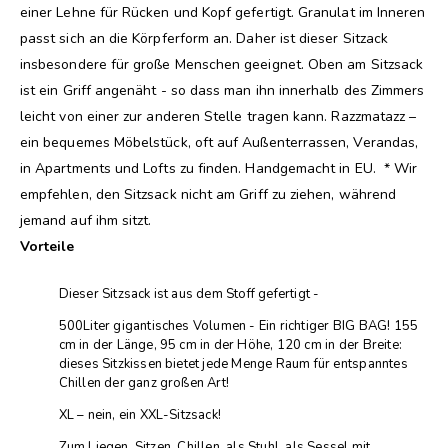
einer Lehne für Rücken und Kopf gefertigt. Granulat im Inneren
passt sich an die Körpferform an. Daher ist dieser Sitzack
insbesondere für große Menschen geeignet. Oben am Sitzsack
ist ein Griff angenäht - so dass man ihn innerhalb des Zimmers
leicht von einer zur anderen Stelle tragen kann. Razzmatazz –
ein bequemes Möbelstück, oft auf Außenterrassen, Verandas,
in Apartments und Lofts zu finden. Handgemacht in EU. * Wir
empfehlen, den Sitzsack nicht am Griff zu ziehen, während
jemand auf ihm sitzt.
Vorteile
Dieser Sitzsack ist aus dem Stoff gefertigt -
500Liter gigantisches Volumen - Ein richtiger BIG BAG! 155
cm in der Länge, 95 cm in der Höhe, 120 cm in der Breite:
dieses Sitzkissen bietet jede Menge Raum für entspanntes
Chillen der ganz großen Art!
XL – nein, ein XXL-Sitzsack!
Zum Liegen, Sitzen, Chillen, als Stuhl, als Sessel mit