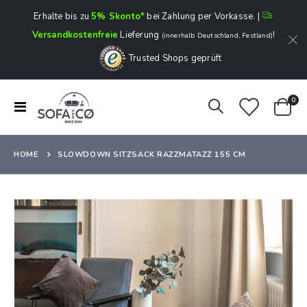
Erhalte bis zu
5% Skonto*
bei Zahlung per Vorkasse. |
Versandkostenfreie
Lieferung
!
(innerhalb Deutschland, Festland)
Trusted Shops geprüft
Art
0
Navigation
Ware
umschalten
HOME
SLOWDOWN SITZSACK RAZZMATAZZ 155 CM
Zum
Ende
der
Bildergalerie
springen