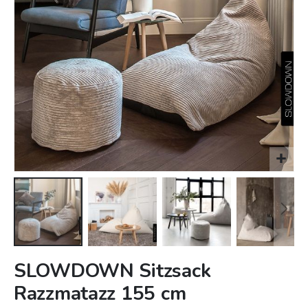
Zum
SLOWDOWN Sitzsack
Anfang
Razzmatazz 155 cm
der