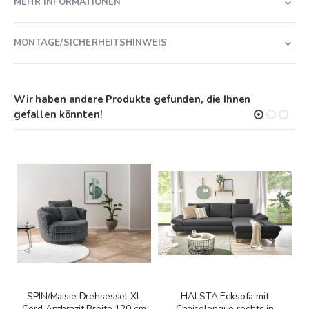
MEHR INFORMATIONEN
MONTAGE/SICHERHEITSHINWEIS
Wir haben andere Produkte gefunden, die Ihnen
gefallen könnten!
SPIN/Maisie Drehsessel XL
HALSTA Ecksofa mit
Cord Anthrazit Breite 120 cm
Chaiselongue rechts in
b