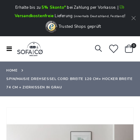
Erhalte bis zu
5% Skonto*
bei Zahlung per Vorkasse. |
Versandkostenfreie
Lieferung
!
(innerhalb Deutschland, Festland)
Trusted Shops geprüft
Art
0
Navigation
Ware
umschalten
HOME
SPIN/MAISIE DREHSESSEL CORD BREITE 120 CM+ HOCKER BREITE
74 CM + ZIERKISSEN IN GRAU
Zum
Ende
der
Bildergalerie