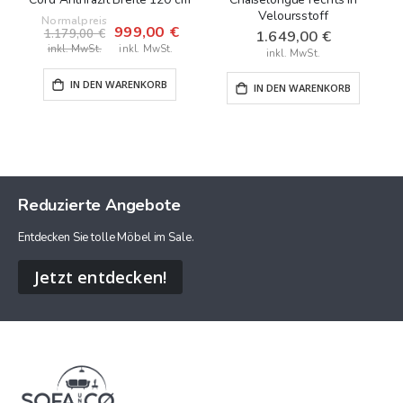
Veloursstoff
Normalpreis
999,00 €
Sonderangebot
1.179,00 €
1.649,00 €
IN DEN WARENKORB
IN DEN WARENKORB
Reduzierte Angebote
Entdecken Sie tolle Möbel im Sale.
Jetzt entdecken!