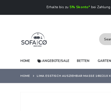
Erhalte bis zu
5% Skonto*
bei Zahlung 
HOME
ANGEBOTE/SALE
BETTEN
GARTE
HOME
LIMA ESSTISCH AUSZIEHBAR MASSE 160/210 X 
Zum
Ende
der