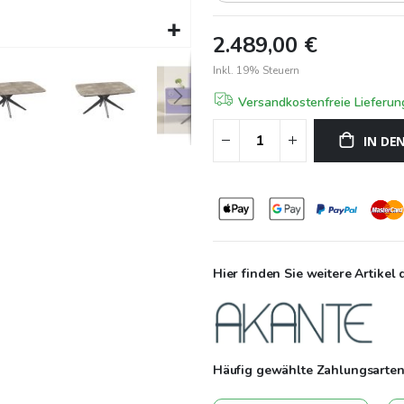
sondern ein Statement in jedem
2.489,00 €
aus Funktionalität, Qualität un
Vielseitigkeit und Eleganz dies
Inkl. 19% Steuern
Mittelpunkt, der Ihre Gäste bee
Versandkostenfreie Lieferu
parktisch auch für viele Gäste, a
IN DE
Hier finden Sie weitere Artikel 
Häufig gewählte Zahlungsarten