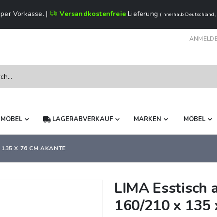
per Vorkasse. |
Versandkostenfreie
Lieferung
(innerhalb Deutschland,
ANMELD
NMÖBEL
LAGERABVERKAUF
MARKEN
MÖBEL
135 X 76 CM AKANTE
LIMA Esstisch 
160/210 x 135