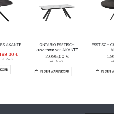
OPS AKANTE
ONTARIO ESSTISCH
ESSTISCH C
ausziehbar von AKANTE
A
nderangebot
489,00 €
2.095,00 €
1.9
NKORB
IN DEN WARENKORB
IN DEN 