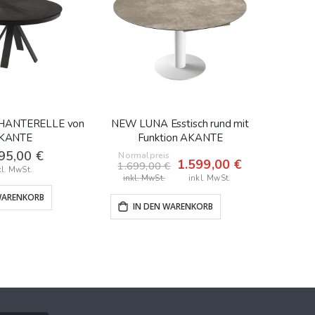
HANTERELLE von
NEW LUNA Esstisch rund mit
AKANT
KANTE
Funktion AKANTE
95,00 €
Normalpreis
Sonderangebot
1.599,00 €
1.699,00 €
IN
WARENKORB
IN DEN WARENKORB