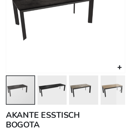
Zum
AKANTE ESSTISCH
Anfang
BOGOTA
der