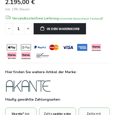
2.195,00 €
Design, Qualität und Anpassungsfähigkeit legen.. Entscheiden
Inkl. 19% Steuern
Sie sich für Qualität und Stil mit dem Akante Esstisch Bogota
und kaufen Sie noch heute online ihren Lieblingstisch bei
Versandkostenfreie Lieferung
!
(innerhalb Deutschland, Festland)
SofaundCo.de! Passende Stühle finden Sie in unserer Akante-
IN DEN WARENKORB
oder WOOOD-Kollektion.
Hier finden Sie weitere Artikel der Marke:
Häufig gewählte Zahlungsarten:
Skonto*
bei:
Zahle
später oder
Zahle mit: