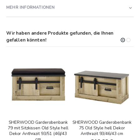
MEHR INFORMATIONEN
Wir haben andere Produkte gefunden, die Ihnen
gefallen könnten!
SHERWOOD Garderobenbank
SHERWOOD Garderobenbank
S
79 mit Sitzkissen Old Style hell
75 Old Style hell Dekor
Dekor Anthrazit 93/51 (46)/43
Anthrazit 93/46/43 cm
cm