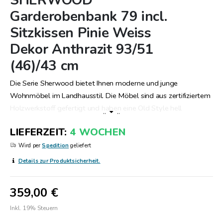
SHERWOOD
Anfang
Garderobenbank 79 incl.
der
Sitzkissen Pinie Weiss
Bildergalerie
springen
Dekor Anthrazit 93/51
(46)/43 cm
Die Serie Sherwood bietet Ihnen moderne und junge
Wohnmöbel im Landhausstil. Die Möbel sind aus zertifiziertem
Holzwerkstoff gefertigt und haben eine Old Style hell
..
..
Nachbildung mit anthrazitfarbenen Absetzungen. Die Griffe
LIEFERZEIT
4 WOCHEN
und Beschläge sind aus Metall und sorgen für eine hohe
Stabilität. Die Möbel haben viele praktische Details, wie
Wird per
Spedition
geliefert
Softclose Türen und Schubkästen, Glasrahmenschiebetüren,
Details zur Produktsicherheit.
Kabeldurchlässe und LED-Beleuchtungen. Die Serie umfasst
Garderoben, Wohnwände, Kommoden, Vitrinen und mehr. Mit
359,00 €
der Serie Sherwood können Sie Ihr Zuhause gemütlich und
stilvoll einrichten.
Inkl. 19% Steuern