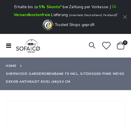
Erhalte bis zu
5% Skonto*
bei Zahlung per Vorkasse. |
Versandkostenfreie
Lieferung
!
(innerhalb Deutschland, Festland)
Trusted Shops geprüft
Art
0
Navigation
Ware
umschalten
HOME
SHERWOOD GARDEROBENBANK 79 INCL. SITZKISSEN PINIE WEISS
DEKOR ANTHRAZIT 93/51 (46)/43 CM
Zum
Ende
der
Bildergalerie