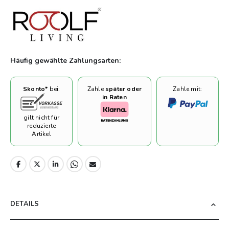
bietet auch großen Mehrwert für jeden Wohnraum. Die
Kombination aus stilvollem Design, hochwertigen Materialien
und praktischen Funktionen macht diesen Longchair zu einer
erstklassigen Wahl für stilvolles Wohnen und Entspannen.
Entdecken Sie die Silky-Kollektion und verleihen Sie Ihrem
Häufig gewählte Zahlungsarten:
Zuhause oder Ihrer Terrasse einen Hauch von Luxus.
Skonto*
bei:
Zahle
später oder
Zahle mit:
in Raten
gilt nicht für
reduzierte
Artikel
DETAILS