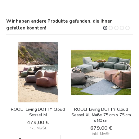
Wir haben andere Produkte gefunden, die Ihnen
gefallen könnten!
ROOLF Living DOTTY Cloud
ROOLF Living DOTTY Cloud
Sessel M
Sessel XL Maße 75 cm x 75 cm
Cl
x 80 cm
479,00 €
679,00 €