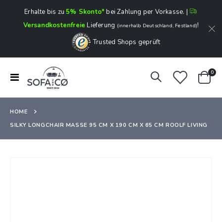
Erhalte bis zu
5% Skonto*
bei Zahlung per Vorkasse. |
Versandkostenfreie
Lieferung
!
(innerhalb Deutschland, Festland)
Trusted Shops geprüft
Art
0
Navigation
Ware
umschalten
HOME
SILKY LONGCHAIR MASSE 95 CM X 190 CM X 65 CM ROOLF LIVING
Zum
Ende
der
Bildergalerie
springen