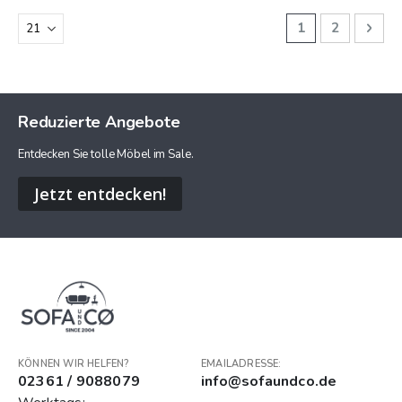
Seite
Sie lesen gerad
Seite
Seit
Weit
1
2
Reduzierte Angebote
Entdecken Sie tolle Möbel im Sale.
Jetzt entdecken!
KÖNNEN WIR HELFEN?
EMAILADRESSE:
02361 / 9088079
info@sofaundco.de