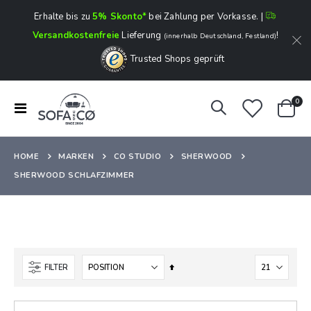
Erhalte bis zu
5% Skonto*
bei Zahlung per Vorkasse. |
Versandkostenfreie
Lieferung
!
(innerhalb Deutschland, Festland)
Trusted Shops geprüft
Art
0
Navigation
Ware
umschalten
HOME
MARKEN
CO STUDIO
SHERWOOD
SHERWOOD SCHLAFZIMMER
In
FILTER
absteigender
Reihenfolge