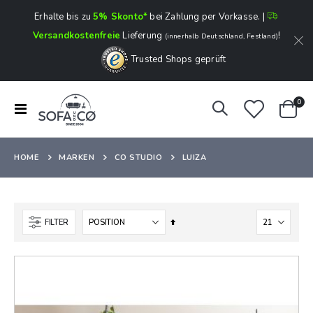
Erhalte bis zu
5% Skonto*
bei Zahlung per Vorkasse. |
Versandkostenfreie
Lieferung
!
(innerhalb Deutschland, Festland)
Trusted Shops geprüft
Art
0
Navigation
Ware
umschalten
HOME
MARKEN
CO STUDIO
LUIZA
In
FILTER
absteigender
Reihenfolge