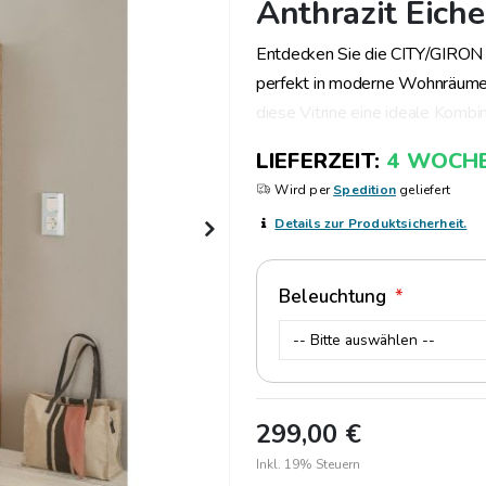
Anthrazit Eich
Entdecken Sie die CITY/GIRON V
perfekt in moderne Wohnräume 
diese Vitrine eine ideale Kombi
Korpus sind in edlem Evoke geh
LIEFERZEIT
4 WOCH
Dekor einen natürlichen Akzent s
Wird per
Spedition
geliefert
ihre Glaseinsätze den Blick auf 
Details zur Produktsicherheit.
Einlegeböden für ausreichend P
stilvoll zu präsentieren. Dank 
Verarbeitung passt die CITY Vi
Beleuchtung
Essbereich. Egal, ob Sie Ihre S
zusätzlichen Stauraum schaffen m
299,00 €
Inkl. 19% Steuern