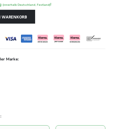
ng
!
(innerhalb Deutschland, Festland)
N WARENKORB
der Marke:
: