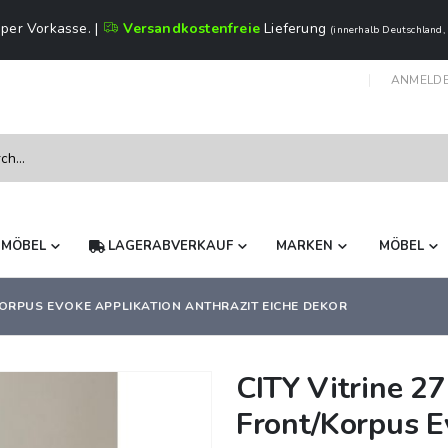
per Vorkasse. |
Versandkostenfreie
Lieferung
(innerhalb Deutschland,
ANMELD
NMÖBEL
LAGERABVERKAUF
MARKEN
MÖBEL
/KORPUS EVOKE APPLIKATION ANTHRAZIT EICHE DEKOR
CITY Vitrine 2
Front/Korpus E