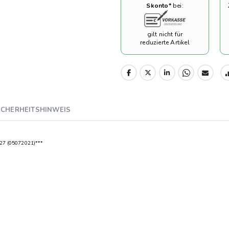
Skonto*
bei:
gilt nicht für
reduzierte Artikel
ICHERHEITSHINWEIS
27 (05072021)***