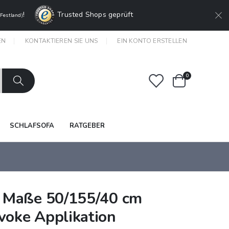
!
Trusted Shops geprüft
 Festland)
EN
KONTAKTIEREN SIE UNS
EIN KONTO ERSTELLEN
Artikel
0
Warenkorb
SCHLAFSOFA
RATGEBER
7 Maße 50/155/40 cm
voke Applikation