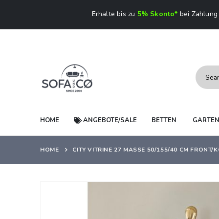
Erhalte bis zu
5% Skonto*
bei Zahlung 
HOME
ANGEBOTE/SALE
BETTEN
GARTE
HOME
CITY VITRINE 27 MASSE 50/155/40 CM FRONT
Zum
Ende
der