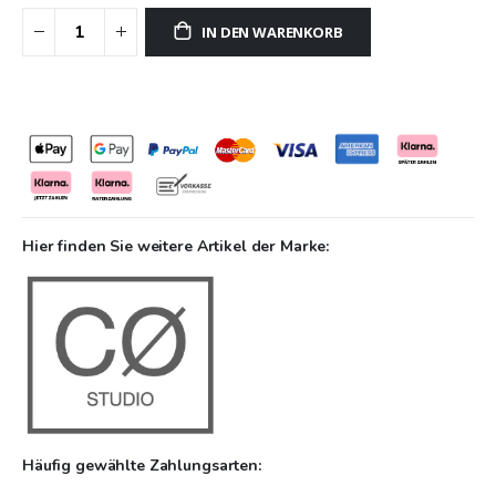
einem Hauch von Eleganz bereichern möchten. Die Farbe kann
IN DEN WARENKORB
je nach Bildschirmeinstellung abweichen, Sie können gerne
vorab ein Farbmuster vom Hersteller erhalten.
Hier finden Sie weitere Artikel der Marke:
Häufig gewählte Zahlungsarten: