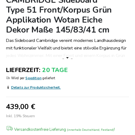
CAMBRIDGE Sideboard
Anfang
Type 51 Front/Korpus Grün
der
Applikation Wotan Eiche
Bildergalerie
springen
Dekor Maße 145/83/41 cm
Das Sideboard Cambridge vereint modernes Landhausdesign
mit funktionaler Vielfalt und bietet eine stilvolle Ergänzung für
jedes Wohnzimmer. Mit einer Front und einem Korpus in Grün
..
..
sowie Applikationen in Wotan Eiche Dekor, strahlt dieses
LIEFERZEIT
20 TAGE
Möbelstück eine warme und einladende Atmosphäre aus. Die
Maße von 145 cm Breite, 83 cm Höhe und 41 cm Tiefe bieten
Wird per
Spedition
geliefert
ausreichend Stauraum, während die innere Aufteilung mit einer
Details zur Produktsicherheit.
Flascheneinteilung in der Mitte, einem Schubkasten und einem
offenen Fach praktische Lösungen für die Organisation bietet.
439,00 €
Jede der beiden Türen verbirgt einen Boden, der zusätzlichen
Platz für diverse Gegenstände schafft. Die Kombination aus
Inkl. 19% Steuern
Ästhetik und Funktionalität macht das Cambridge Sideboard
Versandkostenfreie Lieferung
!
zu einer attraktiven Wahl für diejenigen, die ihr Zuhause mit
(innerhalb Deutschland, Festland)