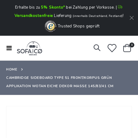
Erhalte bis zu
5% Skonto*
bei Zahlung per Vorkasse. |
Versandkostenfreie
Lieferung
!
(innerhalb Deutschland, Festland)
Trusted Shops geprüft
Art
0
Navigation
Ware
umschalten
HOME
CAMBRIDGE SIDEBOARD TYPE 51 FRONT/KORPUS GRÜN
APPLIKATION WOTAN EICHE DEKOR MASSE 145/83/41 CM
Zum
Ende
der
Bildergalerie