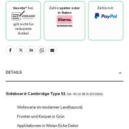
Skonto*
bei:
Zahle
später oder
Zahle mit:
in Raten
gilt nicht für
reduzierte
Artikel
DETAILS
Sideboard Cambridge Type 51
016 - 9G GC BE 51 (07102021)
Wohnserie im modernen Landhausstil
Fronten und Korpen in Grün
Applikationen in Wotan Eiche Dekor