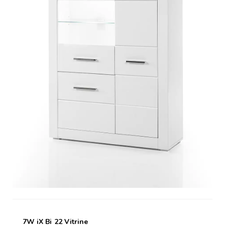
7W iX Bi 22 Vitrine