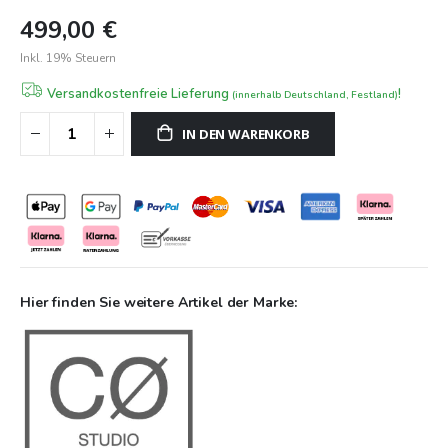
den Maßen 164 x 97 x 42 cm fügt sich das Sideboard nahtlos
499,00 €
in verschiedenste Raumkonzepte ein und überzeugt durch
Inkl. 19% Steuern
seine hochwertige Verarbeitung und zeitloses Design.
Versandkostenfreie Lieferung
!
(innerhalb Deutschland, Festland)
IN DEN WARENKORB
Hier finden Sie weitere Artikel der Marke: