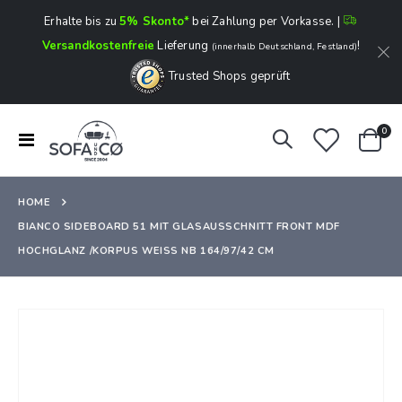
Erhalte bis zu
5% Skonto*
bei Zahlung per Vorkasse. |
Versandkostenfreie
Lieferung
!
(innerhalb Deutschland, Festland)
Trusted Shops geprüft
Art
0
Navigation
Ware
umschalten
HOME
BIANCO SIDEBOARD 51 MIT GLASAUSSCHNITT FRONT MDF
HOCHGLANZ /KORPUS WEISS NB 164/97/42 CM
Zum
Ende
der
Bildergalerie