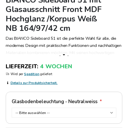
BIANCO Sideboard 51 mit
Anfang
Glasausschnitt Front MDF
der
Hochglanz /Korpus Weiß
Bildergalerie
springen
NB 164/97/42 cm
Das BIANCO Sideboard 51 ist die perfekte Wahl für alle, die
modernes Design mit praktischen Funktionen und nachhaltigen
Materialien kombinieren möchten. Mit seinen hochwertigen
..
..
Fronten aus MDF Hochglanz und dem Korpus in Weiß-
LIEFERZEIT
4 WOCHEN
Nachbildung wird es zum stilvollen Blickfang in jedem Raum.
Durchdachtes Design und vielseitige Nutzung Das Sideboard
Wird per
Spedition
geliefert
bietet: Außen je eine Tür, die großzügigen Stauraum für Ihre
Details zur Produktsicherheit.
Gegenstände schafft. Einen Schubkasten oben, ideal für
kleinere Utensilien. Eine mittlere Tür mit Glasausschnitt, die Ihre
Glasbodenbeleuchtung - Neutralweiss
dekorativen Objekte elegant präsentiert. Nachhaltigkeit im
Fokus Gefertigt aus zertifiziertem Holzwerkstoff, steht das
BIANCO Sideboard für umweltbewusstes Wohnen und
verantwortungsvolle Produktion. Perfekt für jedes Zuhause Mit