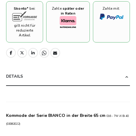
Skonto*
bei:
Zahle
später oder
Zahle mit:
in Raten
gilt nicht für
reduzierte
Artikel
DETAILS
Kommode der Serie BIANCO in der Breite 65 cm
016 - 7W iX Bi 40
(03082022)