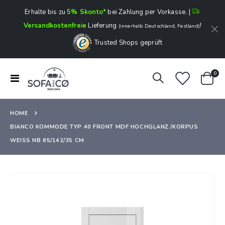
Erhalte bis zu
5% Skonto*
bei Zahlung per Vorkasse. |
Versandkostenfreie
Lieferung
!
(innerhalb Deutschland, Festland)
Trusted Shops geprüft
Art
0
Navigation
Ware
umschalten
HOME
BIANCO KOMMODE TYP 40 FRONT MDF HOCHGLANZ /KORPUS
WEISS NB 65/142/35 CM
Zum
Ende
der
Bildergalerie