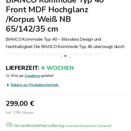
BIANCO Kommode Typ 40
Anfang
Front MDF Hochglanz
der
/Korpus Weiß NB
Bildergalerie
springen
65/142/35 cm
BIANCO Kommode Typ 40 – Stilvolles Design und
Nachhaltigkeit Die BIANCO Kommode Typ 40 überzeugt durch
ihr modernes Design, hochwertige Materialien und
..
..
umweltfreundliche Herstellung. Mit ihren klaren Linien und
LIEFERZEIT
4 WOCHEN
praktischen Funktionen ist sie die ideale Ergänzung für jedes
Zuhause. Elegantes und zeitloses Design Die Fronten aus MDF
Wird per
Spedition
geliefert
in Hochglanzoptik verleihen der Kommode eine edle
Details zur Produktsicherheit.
Ausstrahlung, während der Korpus in Weiß-Nachbildung das
Design harmonisch abrundet. Die glänzenden Metallgriffe aus
299,00 €
Chrom setzen stilvolle Akzente. Mit den Maßen 65 x 142 x 35
cm passt die Kommode perfekt in verschiedenste
Inkl. 19% Steuern
Raumkonzepte. Praktischer Stauraum Die Kommode verfügt
Versandkostenfreie Lieferung
!
über zwei Türen, die großzügigen Platz für Ihre persönlichen
(innerhalb Deutschland, Festland)