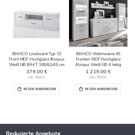
BIANCO Lowboard Typ 32
BIANCO Wohnwand 45
Front MDF Hochglanz /Korpus
Fronten MDF Hochglanz
F
Weiß NB B/H/T 180/61/45 cm
/Korpus Weiß NB 4 teilig
379,00 €
1.219,00 €
IN DEN WARENKORB
IN DEN WARENKORB
Reduzierte Angebote