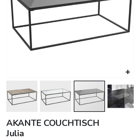
Zum
AKANTE COUCHTISCH
Anfang
Julia
der