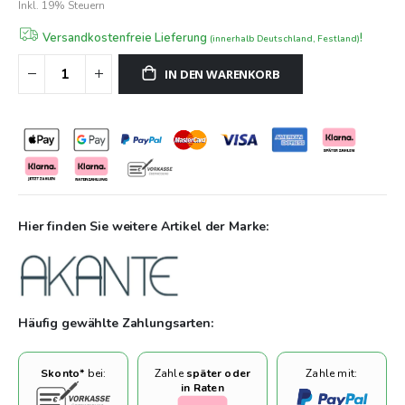
Inkl. 19% Steuern
Raum und spiegeln die moderne Lebensweise wider, in der
Form und Funktion Hand in Hand gehen. Mit ihrer klaren
Versandkostenfreie Lieferung
!
(innerhalb Deutschland, Festland)
Linienführung und den hochwertigen Materialien sind sie eine
IN DEN WARENKORB
Investition, die nicht nur durch ihre Optik, sondern auch durch
ihre Langlebigkeit überzeugt. Die Couchtische sind somit mehr
als nur Möbelstücke; sie sind Ausdruck eines modernen,
bewussten Lebensstils.
Hier finden Sie weitere Artikel der Marke:
Häufig gewählte Zahlungsarten:
Skonto*
bei:
Zahle
später oder
Zahle mit:
in Raten